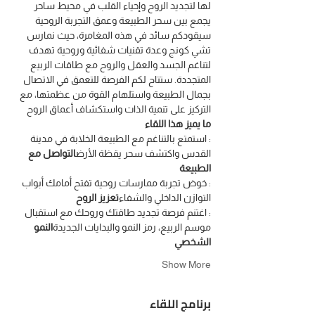
لها لتجديد الروح وإحياء القلب في محيط ساحر 
يجمع بين سحر الطبيعة وعمق التجربة الروحية
سيقودكم سائد في هذه المغامرة، حيث نمارس 
تشي كونج وعدة تقنيات شفائية وروحية تهدف 
لتناغم الجسد والعقل والروح مع طاقات الربيع 
المتجددة. ستتاح لكم الفرصة للتعمق في الاتصال 
بجمال الطبيعة واستلهام القوة من عظمتها، مع 
التركيز على تنمية الذات واستكشاف أعماق الروح
ما يميز هذا اللقاء
: استمتع بالتناغم مع الطبيعة الخلابة في مدينة 
القدس واكتشف سحر يقظة الأرض
التواصل مع 
الطبيعة
: خوض تجربة ممارسات روحية تفتح أمامك أبواب 
التوازن الداخلي والشفاء
تعزيز الروح
: اغتنم فرصة تجديد طاقتك وروحك مع استقبال 
موسم الربيع، رمز النمو والبدايات الجديدة
النمو 
الشخصي
Show More
برنامج اللقاء